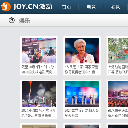
首页
电竞
狼队
娱乐
截至10月7日21时12分
“人民艺术家”国家荣誉
上海动物园
2024国庆档电影票房突
称号获得者田华：我是
开幕 将放飞
破21亿
党的女儿
蝶
2024外滩国际艺术节开
2024世界设计之都大会
第八届平遥
幕 5处江景露台免费开
今天开幕
新人新作闪耀
放
元丰富