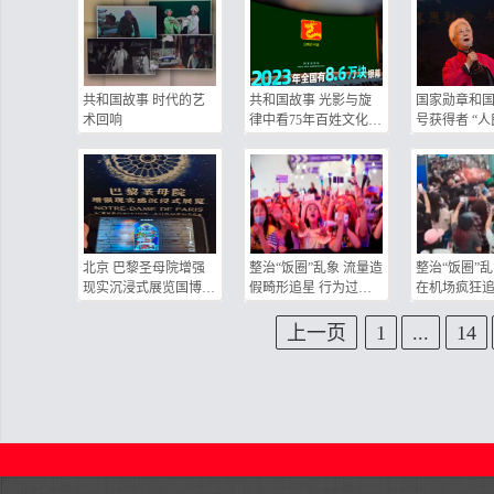
共和国故事 时代的艺
共和国故事 光影与旋
国家勋章和
术回响
律中看75年百姓文化生
号获得者 “人
活变迁
田华：繁花
北京 巴黎圣母院增强
整治“饭圈”乱象 流量造
整治“饭圈”乱
现实沉浸式展览国博启
假畸形追星 行为过激
在机场疯狂追
幕
甚至违法
公共安全
上一页
1
...
14