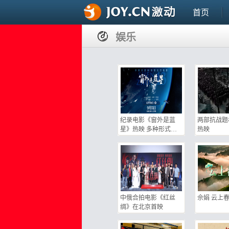
首页
娱乐
纪录电影《窗外是蓝
两部抗战题
星》热映 多种形式激
热映
活文旅联动消费
中俄合拍电影《红丝
佘娟 云上
绸》在北京首映