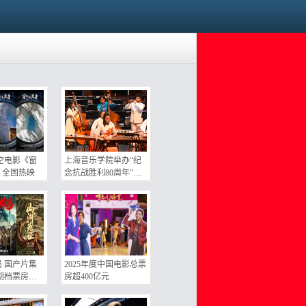
空电影《窗
上海音乐学院举办“纪
》全国热映
念抗战胜利80周年”音
乐会
 国产片集
2025年度中国电影总票
期档票房
房超400亿元