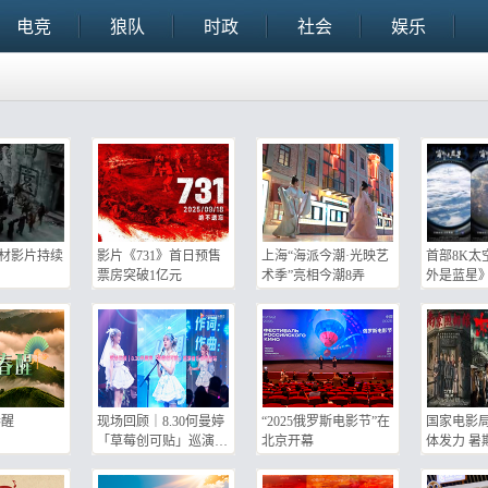
电竞
狼队
时政
社会
娱乐
材影片持续
影片《731》首日预售
上海“海派今潮·光映艺
首部8K太
票房突破1亿元
术季”亮相今潮8弄
外是蓝星
春醒
现场回顾｜8.30何曼婷
“2025俄罗斯电影节”在
国家电影局
「草莓创可贴」巡演音
北京开幕
体发力 暑
乐会杭州站
119.66亿元