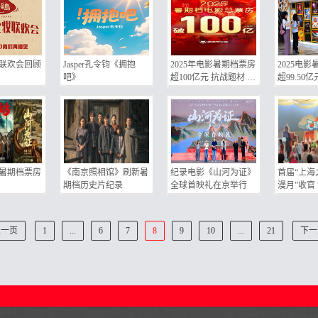
联欢会回顾
Jasper孔令钧《拥抱
2025年电影暑期档票房
2025电
吧》
超100亿元 抗战题材 动
超99.50亿
画电影表现亮眼
影暑期档票房
《南京照相馆》刷新暑
纪录电影《山河为证》
首届“上海
期档历史片纪录
全球首映礼在京举行
漫月”收官 
着！年轻
夏日激情
上一页
1
...
6
7
8
9
10
...
21
下一