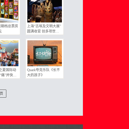
影暑期档总票房
上海“古埃及文明大展”
元
圆满收官 创多项世界
纪录 观众超277万人次
展览总收入7.6亿元
之夏国际动
Quark夸克乐队《长不
“痛”并快乐
大的孩子》
次元群体点燃
页