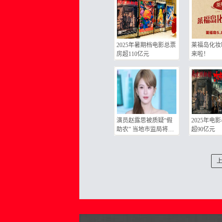
2025年暑期档电影总票
莱福岛化妆
房超110亿元
来啦！
演员赵露思被质疑“假
2025年电
助农” 当地市监局将介
超90亿元
入调查